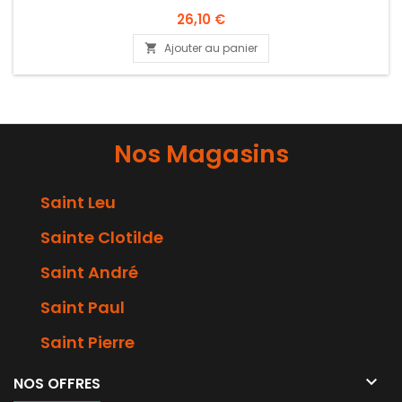
26,10 €
Ajouter au panier

Nos Magasins
Saint Leu
Sainte Clotilde
Saint André
Saint Paul
Saint Pierre

NOS OFFRES