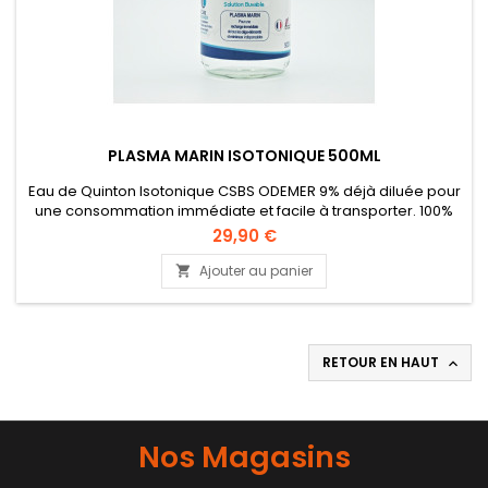
PLASMA MARIN ISOTONIQUE 500ML
Eau de Quinton Isotonique CSBS ODEMER 9% déjà diluée pour
une consommation immédiate et facile à transporter. 100%
naturelle, elle est composée de l'ensemble des oligo-
29,90 €
éléments et minéraux nécessaires à l'équilibre et au bien-
être de votre corps.
Ajouter au panier

RETOUR EN HAUT

Nos Magasins