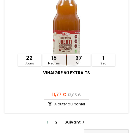
22
15
37
1
Jours
Heures
Min
Sec
VINAIGRE 50 EXTRAITS
11,77 €
13,85 €
Ajouter au panier

1
2
Suivant
