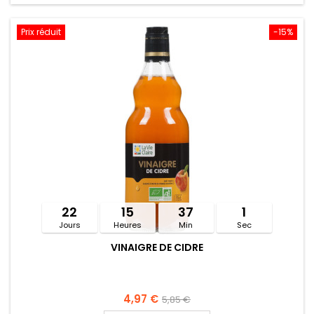
Prix réduit
-15%
22
15
37
1
Jours
Heures
Min
Sec
VINAIGRE DE CIDRE
4,97 €
5,85 €