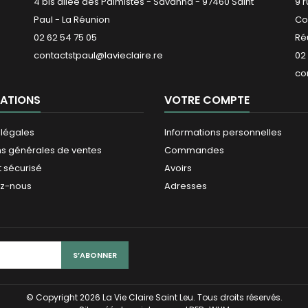
4 bis allée des Palmistes - Savanna - 97460 Saint
9 
Paul - La Réunion
Co
02 62 54 75 05
Ré
contactstpaul@lavieclaire.re
02
co
ATIONS
VOTRE COMPTE
 légales
Informations personnelles
ns générales de ventes
Commandes
 sécurisé
Avoirs
ez-nous
Adresses
© Copyright 2026 La Vie Claire Saint Leu. Tous droits réservés.