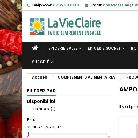
Téléphone:
02 62 38 01 18
Email:
contactstleu@lav
EPICERIE SALEE
EPICERIE SUCREE
BO
SURGELÉ
Accueil
COMPLEMENTS ALIMENTAIRES
PRODU
AMPO
FILTRER PAR
Disponibilité
Il y a 1 pr
En stock
(1)
Prix
25,00 € - 26,00 €