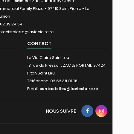
rue des olivines - Zac Canabady Centre
mmercial Family Plaza - 97410 Saint Pierre - La
union
 62 39 24 54
ntactstpierre@lavieclaire.re
CONTACT
La Vie Claire Saint Leu
13 rue du Pressoir, ZAC LE PORTAIL, 97424
Piton Saint Leu
Téléphone:
02 62 38 01 18
Email:
contactstleu@lavieclaire.re
NOUS SUIVRE