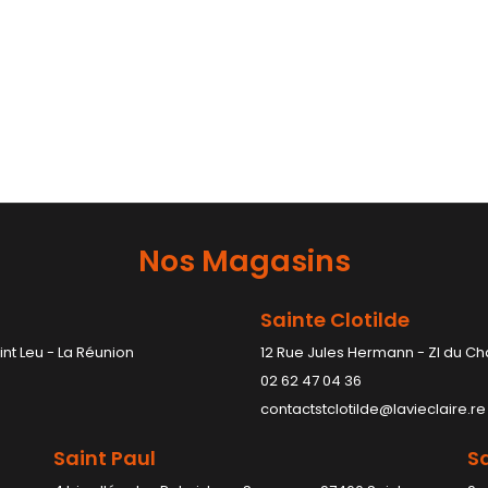
Nos Magasins
Sainte Clotilde
int Leu - La Réunion
12 Rue Jules Hermann - ZI du Ch
02 62 47 04 36
contactstclotilde@lavieclaire.re
Saint Paul
Sa