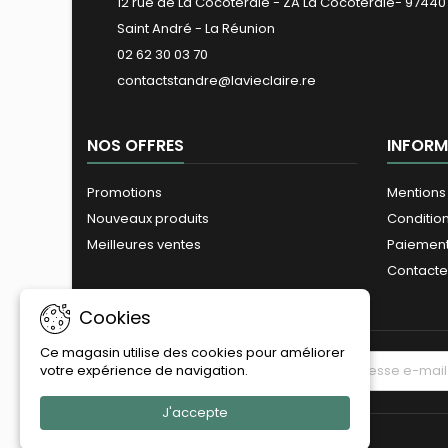
12 rue de La Cocoteraie - ZA La Cocoteraie- 97440
Saint André - La Réunion
02 62 30 03 70
contactstandre@lavieclaire.re
NOS OFFRES
INFORM
Promotions
Mentions
Nouveaux produits
Conditio
Meilleures ventes
Paiement
Contact
Cookies
Ce magasin utilise des cookies pour améliorer
LETTRE D'INFORMATIONS
votre expérience de navigation.
J'accepte