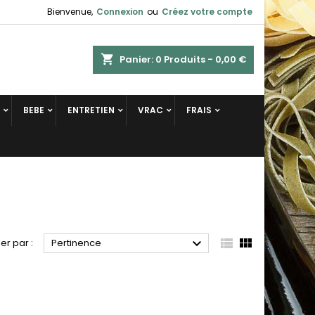
Bienvenue,
Connexion
ou
Créez votre compte
shopping_cart
Panier:
0
Produits - 0,00 €
BEBE
ENTRETIEN
VRAC
FRAIS



ier par :
Pertinence