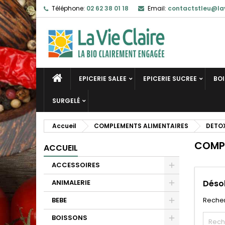
Téléphone:
02 62 38 01 18
Email:
contactstleu@lav
EPICERIE SALEE
EPICERIE SUCREE
BO
SURGELÉ
Accueil
COMPLEMENTS ALIMENTAIRES
DETO
COMP
ACCUEIL
ACCESSOIRES
ANIMALERIE
Déso
BEBE
Recher
BOISSONS