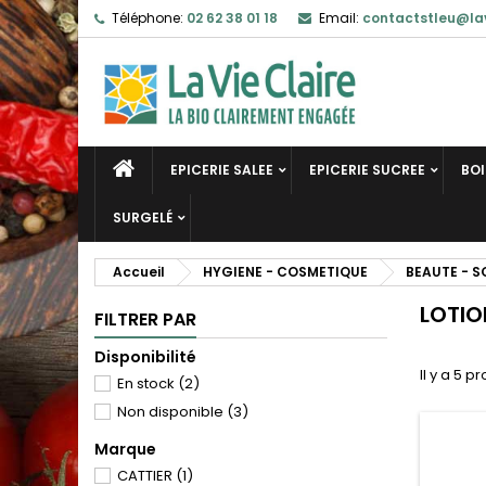
Téléphone:
02 62 38 01 18
Email:
contactstleu@lav
EPICERIE SALEE
EPICERIE SUCREE
BO
SURGELÉ
Accueil
HYGIENE - COSMETIQUE
BEAUTE - S
LOTIO
FILTRER PAR
Disponibilité
Il y a 5 pr
En stock
(2)
Non disponible
(3)
Marque
CATTIER
(1)