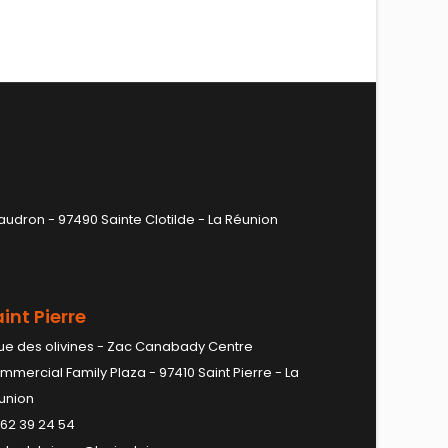
audron - 97490 Sainte Clotilde - La Réunion
int Pierre
rue des olivines - Zac Canabady Centre
mmercial Family Plaza - 97410 Saint Pierre - La
union
 62 39 24 54