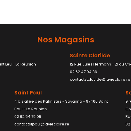
Nos Magasins
Sainte Clotilde
int Leu - La Réunion
12 Rue Jules Hermann - ZI du Ch
02 62 47 04 36
contactstclotilde@lavieclaire.re
Saint Paul
Sa
4 bis allée des Palmistes - Savanna - 97460 Saint
9 
Paul - La Réunion
Co
02 62 54 75 05
Ré
contactstpaul@lavieclaire.re
02