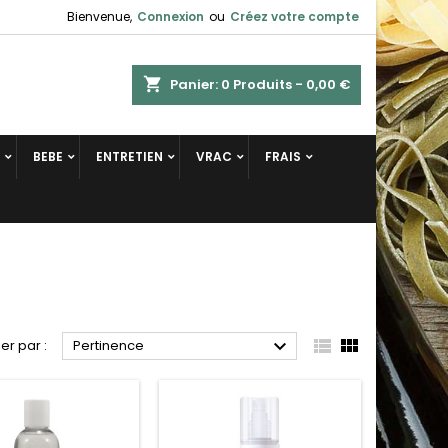
Bienvenue,
Connexion
ou
Créez votre compte
shopping_cart
Panier:
0
Produits - 0,00 €
BEBE
ENTRETIEN
VRAC
FRAIS



ier par :
Pertinence