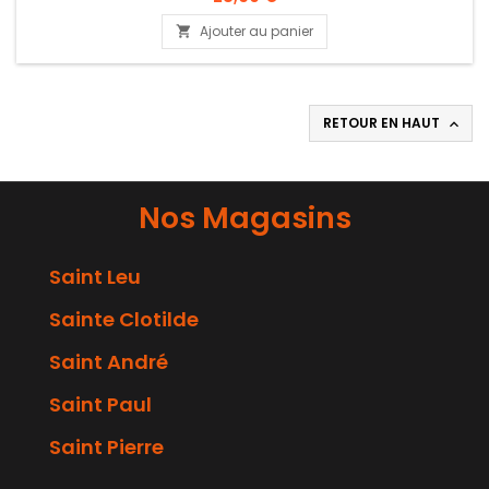
Ajouter au panier

RETOUR EN HAUT

Nos Magasins
Saint Leu
Sainte Clotilde
Saint André
Saint Paul
Saint Pierre