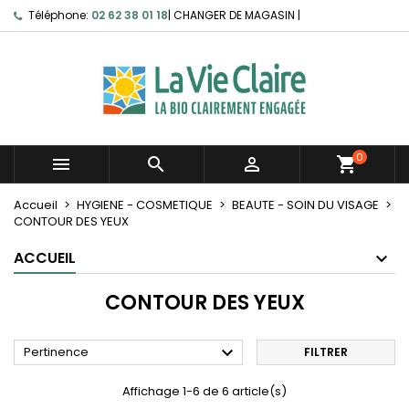
Téléphone:
02 62 38 01 18
|
CHANGER DE MAGASIN
|
0



shopping_cart
Accueil
HYGIENE - COSMETIQUE
BEAUTE - SOIN DU VISAGE
CONTOUR DES YEUX
ACCUEIL
CONTOUR DES YEUX

Pertinence
FILTRER
Affichage 1-6 de 6 article(s)