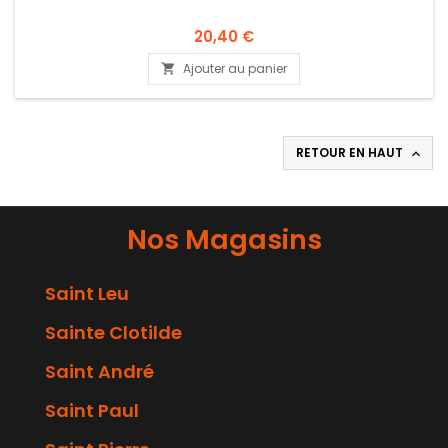
20,40 €
Ajouter au panier

RETOUR EN HAUT

Nos Magasins
Saint Leu
Sainte Clotilde
Saint André
Saint Paul