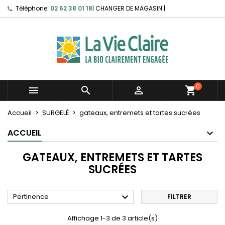
Téléphone:
02 62 38 01 18
|
CHANGER DE MAGASIN
|
0



shopping_cart
Accueil
SURGELÉ
gateaux, entremets et tartes sucrées
ACCUEIL
GATEAUX, ENTREMETS ET TARTES
SUCRÉES

Pertinence
FILTRER
Affichage 1-3 de 3 article(s)