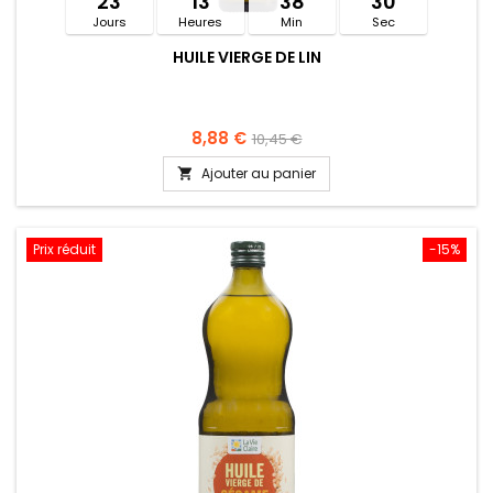
23
13
38
30
Jours
Heures
Min
Sec
HUILE VIERGE DE LIN
8,88 €
10,45 €
Ajouter au panier

Prix réduit
-15%