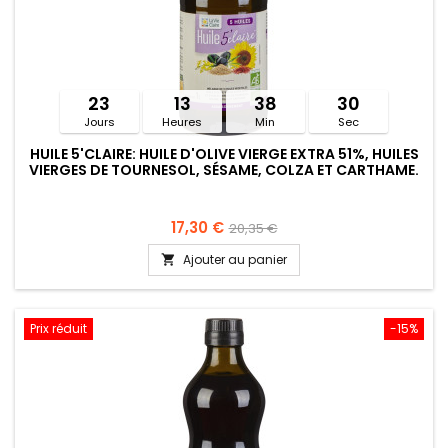
23
13
38
30
Jours
Heures
Min
Sec
HUILE 5'CLAIRE: HUILE D'OLIVE VIERGE EXTRA 51%, HUILES
VIERGES DE TOURNESOL, SÉSAME, COLZA ET CARTHAME.
17,30 €
20,35 €
Ajouter au panier

Prix réduit
-15%