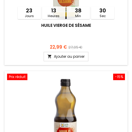
23
13
38
30
Jours
Heures
Min
Sec
HUILE VIERGE DE SÉSAME
22,99 €
27,05 €
Ajouter au panier

Prix réduit
-15%