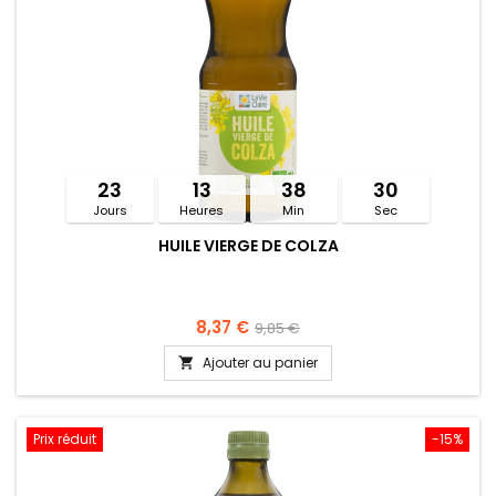
23
13
38
30
Jours
Heures
Min
Sec
HUILE VIERGE DE COLZA
8,37 €
9,85 €
Ajouter au panier

Prix réduit
-15%