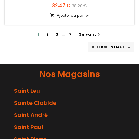
32,47 €
38,20 €
Ajouter au panier

1
2
3
…
7
Suivant

RETOUR EN HAUT

Nos Magasins
Saint Leu
Sainte Clotilde
Saint André
Saint Paul